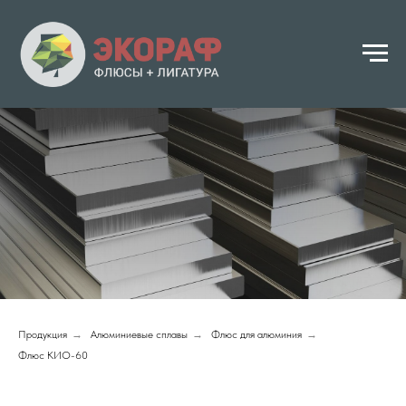
Продукция
→
Алюминиевые сплавы
→
Флюс для алюминия
→
Флюс КИО-60