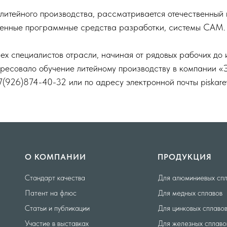
литейного производства, рассматривается отечественный
еменные программные средства разработки, системы САМ.
ех специалистов отрасли, начиная от рядовых рабочих до 
ересовало обучение литейному производству в компании «
(926)874-40-32 или по адресу электронной почты
piskar
О КОМПАНИИ
ПРОДУКЦИЯ
Стандарт качества
Для алюминиевых сп
Патент на флюс
Для медных сплавов
Статьи и публикации
Для цинковых сплаво
Участие в выставках
Для железных сплаво