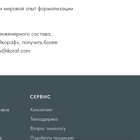
 и мировой опыт формализации
инженерного состава,
Экораф», получить более
ev@ikoraf.com
СЕРВИС
лавов
Консалтинг
Техподдержка
в
Вопрос технологу
в
Подобрать продукцию