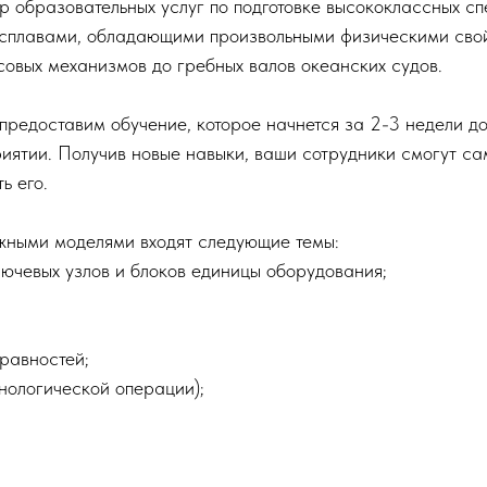
 образовательных услуг по подготовке высококлассных сп
 сплавами, обладающими произвольными физическими свой
совых механизмов до гребных валов океанских судов.
редоставим обучение, которое начнется за 2-3 недели до
ятии. Получив новые навыки, ваши сотрудники смогут са
ь его.
жными моделями входят следующие темы:
ючевых узлов и блоков единицы оборудования;
правностей;
нологической операции);