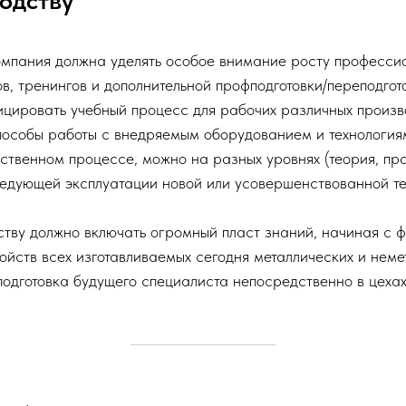
одству
омпания должна уделять особое внимание росту професси
ов, тренингов и дополнительной профподготовки/переподго
ицировать учебный процесс для рабочих различных произво
пособы работы с внедряемым оборудованием и технологиям
твенном процессе, можно на разных уровнях (теория, пра
ледующей эксплуатации новой или усовершенствованной те
тву должно включать огромный пласт знаний, начиная с ф
ойств всех изготавливаемых сегодня металлических и нем
подготовка будущего специалиста непосредственно в цехах