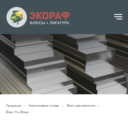
Продукция
→
Алюминиевые сплавы
→
Флюс для алюминия
→
Флюс Ри-Флакс