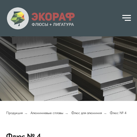
Продукция
→
Алюминиевые сплавы
→
Флюс для алюминия
→
Флюс № 4
Флюс № 4